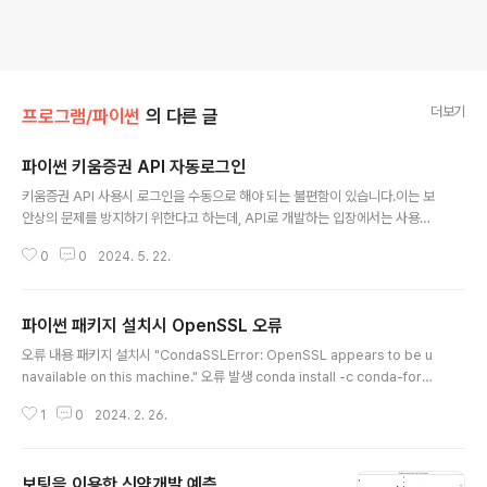
더보기
프로그램/파이썬
의 다른 글
파이썬 키움증권 API 자동로그인
글 내용
키움증권 API 사용시 로그인을 수동으로 해야 되는 불편함이 있습니다.이는 보
안상의 문제를 방지하기 위한다고 하는데, API로 개발하는 입장에서는 사용자
개입 없이 자동으로 거래되는 시스템을 만들려고 하는 목적도 있기 때문에 수동
0
0
2024. 5. 22.
로그인은 참 불편한 사항입니다. 그래서 자동 로그인 기능을 만들었습니다.아이
디와 비밀번호를 소스에 심어야 하기 때문에, 키움에서 자동 로그인을 지원하는
것보다 더 보안이 취약해 진다는 문제는 있습니다. 비밀번호를 암호화 하는 등
파이썬 패키지 설치시 OpenSSL 오류
의 추가 노력이 필요합니다. 아래 소스중 자신의 화면 크기에 따라 로그인 창의
글 내용
입력란 좌표를 확인하여 수정해 주어야 합니다.pyautogui.moveTo(133
오류 내용 패키지 설치시 "CondaSSLError: OpenSSL appears to be u
5, 685)pyautogui.moveTo(1250, 650)파이참에서 디버그 모드, 일반 모
navailable on this machine." 오류 발생 conda install -c conda-forge
드..
ta-lib Collecting package metadata (current_repodata.json): faile
1
0
2024. 2. 26.
d CondaSSLError: OpenSSL appears to be unavailable on this m
achine. OpenSSL is required to download and install packages. E
xception: HTTPSConnectionPool(host='conda.anaconda.org', po
보팅을 이용한 신약개발 예측
rt=443): Max retries exceeded with..