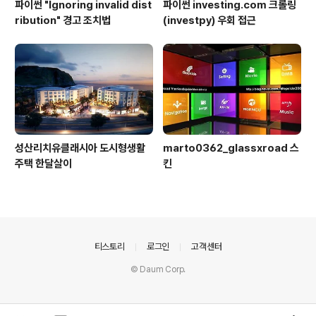
파이썬 "Ignoring invalid dist
파이썬 investing.com 크롤링
ribution" 경고 조치법
(investpy) 우회 접근
성산리치유클래시아 도시형생활
marto0362_glassxroad 스
주택 한달살이
킨
의안내
티스토리
로그인
고객센터
© Daum Corp.