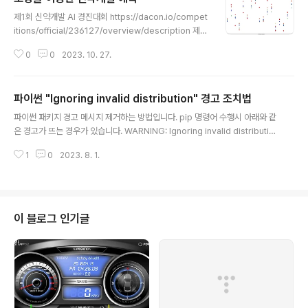
글 내용
제1회 신약개발 AI 경진대회 https://dacon.io/compet
itions/official/236127/overview/description 제1
회 신약개발 AI 경진대회 - DACON 분석시각화 대회 코
0
0
2023. 10. 27.
드 공유 게시물은 내용 확인 후 좋아요(투표) 가능합니다.
dacon.io 20여가지 다양한 모델을 대상으로 성능을 평가
했으며, 이중에서 성능이 우수한 모델을 선정하였습니다.
파이썬 "Ignoring invalid distribution" 경고 조치법
모델의 하이퍼 파라메터를 찾기위해 hyperopt 라이브러
글 내용
리를 이용하여 최적화 수행 결과를 DB에 저장하셨습니다.
파이썬 패키지 경고 메시지 제거하는 방법입니다. pip 명령어 수행시 아래와 같
DB에 저장된 결과에서 최적값을 추출하여 학습을 진행하
은 경고가 뜨는 경우가 있습니다. WARNING: Ignoring invalid distributio
고, 5개 모델의 결과를 다시한번 Voting Regressor를
n -ensorflow-intel (c:\users\wooha\anaconda3\envs\mypy39\lib
이용하여 통합 하였습니다. 사용 모델 : RF, GB, LightGB
1
0
2023. 8. 1.
\site-packages) WARNING: Ignoring invalid distribution -rotobuf
M, HGB, EXTR..
(c:\users\wooha\anaconda3\envs\mypy39\lib\site-packages) 파
이썬 패키지 삭제시 비정상 처리된 경우에 뜨는 문구입니다. C:\Users\***\a
naconda3\envs\myPy39\Lib\site-packages 폴더에 보면 "~"로 시작
하는 폴더가 있는데 모두 삭제..
이 블로그 인기글