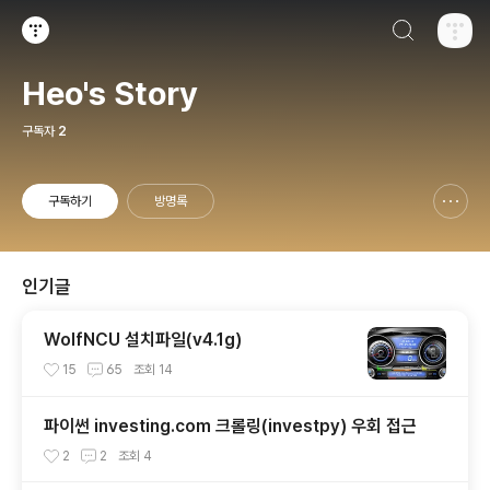
검색하기
티스토리
Heo's Story
구독자
2
구독하기
방명록
신고하기 레이어
열기
인기글
WolfNCU 설치파일(v4.1g)
15
65
조회
14
파이썬 investing.com 크롤링(investpy) 우회 접근
2
2
조회
4