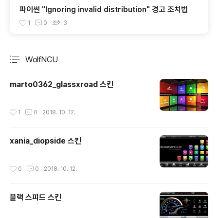
파이썬 "Ignoring invalid distribution" 경고 조치법
1
0
조회
3
WolfNCU
분류 전체보기
주요 글 목록
marto0362_glassxroad 스킨
작성시간
1
0
2018. 10. 12.
xania_diopside 스킨
작성시간
0
0
2018. 10. 12.
블랙 스피드 스킨