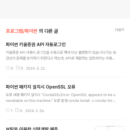
더보기
프로그램/파이썬
의 다른 글
파이썬 키움증권 API 자동로그인
글 내용
키움증권 API 사용시 로그인을 수동으로 해야 되는 불편함이 있습니다.이는 보
안상의 문제를 방지하기 위한다고 하는데, API로 개발하는 입장에서는 사용자
개입 없이 자동으로 거래되는 시스템을 만들려고 하는 목적도 있기 때문에 수동
0
0
2024. 5. 22.
로그인은 참 불편한 사항입니다. 그래서 자동 로그인 기능을 만들었습니다.아이
디와 비밀번호를 소스에 심어야 하기 때문에, 키움에서 자동 로그인을 지원하는
것보다 더 보안이 취약해 진다는 문제는 있습니다. 비밀번호를 암호화 하는 등
파이썬 패키지 설치시 OpenSSL 오류
의 추가 노력이 필요합니다. 아래 소스중 자신의 화면 크기에 따라 로그인 창의
글 내용
입력란 좌표를 확인하여 수정해 주어야 합니다.pyautogui.moveTo(133
오류 내용 패키지 설치시 "CondaSSLError: OpenSSL appears to be u
5, 685)pyautogui.moveTo(1250, 650)파이참에서 디버그 모드, 일반 모
navailable on this machine." 오류 발생 conda install -c conda-forge
드..
ta-lib Collecting package metadata (current_repodata.json): faile
1
0
2024. 2. 26.
d CondaSSLError: OpenSSL appears to be unavailable on this m
achine. OpenSSL is required to download and install packages. E
xception: HTTPSConnectionPool(host='conda.anaconda.org', po
보팅을 이용한 신약개발 예측
rt=443): Max retries exceeded with..