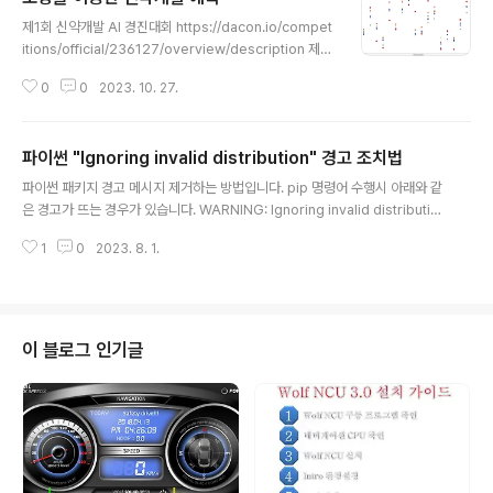
글 내용
제1회 신약개발 AI 경진대회 https://dacon.io/compet
itions/official/236127/overview/description 제1
회 신약개발 AI 경진대회 - DACON 분석시각화 대회 코
0
0
2023. 10. 27.
드 공유 게시물은 내용 확인 후 좋아요(투표) 가능합니다.
dacon.io 20여가지 다양한 모델을 대상으로 성능을 평가
했으며, 이중에서 성능이 우수한 모델을 선정하였습니다.
파이썬 "Ignoring invalid distribution" 경고 조치법
모델의 하이퍼 파라메터를 찾기위해 hyperopt 라이브러
글 내용
리를 이용하여 최적화 수행 결과를 DB에 저장하셨습니다.
파이썬 패키지 경고 메시지 제거하는 방법입니다. pip 명령어 수행시 아래와 같
DB에 저장된 결과에서 최적값을 추출하여 학습을 진행하
은 경고가 뜨는 경우가 있습니다. WARNING: Ignoring invalid distributio
고, 5개 모델의 결과를 다시한번 Voting Regressor를
n -ensorflow-intel (c:\users\wooha\anaconda3\envs\mypy39\lib
이용하여 통합 하였습니다. 사용 모델 : RF, GB, LightGB
1
0
2023. 8. 1.
\site-packages) WARNING: Ignoring invalid distribution -rotobuf
M, HGB, EXTR..
(c:\users\wooha\anaconda3\envs\mypy39\lib\site-packages) 파
이썬 패키지 삭제시 비정상 처리된 경우에 뜨는 문구입니다. C:\Users\***\a
naconda3\envs\myPy39\Lib\site-packages 폴더에 보면 "~"로 시작
하는 폴더가 있는데 모두 삭제..
이 블로그 인기글