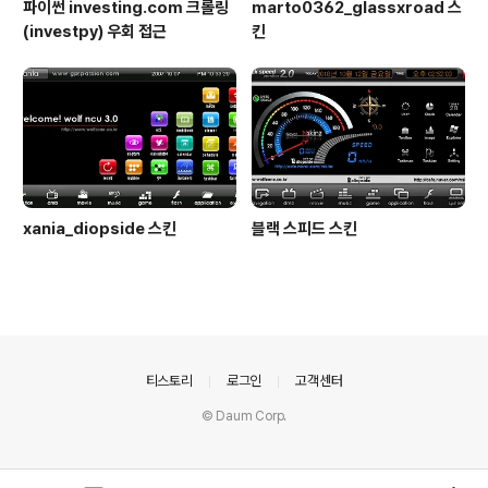
파이썬 investing.com 크롤링
marto0362_glassxroad 스
(investpy) 우회 접근
킨
xania_diopside 스킨
블랙 스피드 스킨
의안내
티스토리
로그인
고객센터
© Daum Corp.