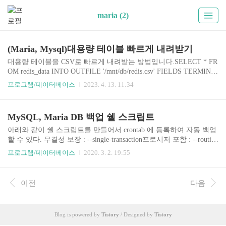
maria (2)
(Maria, Mysql)대용량 테이블 빠르게 내려받기
대용량 테이블을 CSV로 빠르게 내려받는 방법입니다.SELECT * FR
OM redis_data INTO OUTFILE '/mnt/db/redis.csv' FIELDS TERMINA
TED BY ',' OPTIONALLY ENCLOSED BY '"' LINES TERMINATED
프로그램/데이터베이스
2023. 4. 13. 11:34
BY '\n'; 만약 파일 쓰기 권한이 없다고 나오면 아래와 같이 my.cnf에
경로를 등록해 주고 작업하면 됩니다.sudo vi /etc/mysql/my.cnf[mysql
d] secure_file_priv=/mnt/db/file 설정 확인:SELECT @@secure_file_pri
MySQL, Maria DB 백업 쉘 스크립트
v; MySQL, Maria DB 백업 쉘 스크립트아래와 같이 쉘 스크립트를
만들어서 crontab 에 등록하여 자동 백업할 수 있다. 무결..
아래와 같이 쉘 스크립트를 만들어서 crontab 에 등록하여 자동 백업
할 수 있다. 무결성 보장 : --single-transaction프로시저 포함 : --routine
s한글지원 : default-character-set=utf8#!/bin/sh## yyyymmdd_hhmm for
프로그램/데이터베이스
2020. 3. 2. 19:55
matDATE=$(date "+%Y%m%d")TIME=$(date "+%Y%m%d_%H%M")
PATH="/home/woohaeng/MyDisk/Backup/MySql"PATHTIME=${PAT
H}/${DATE}/${TIME}#/bin/mv ${PATH}*.sql "/media/vf-db/Seagate B
이전
다음
ackup Plus Drive/DB백업"cd ${PATH}/bin/mkdir ${DATE}/usr/bin/mys
qldump ..
Blog is powered by
Tistory
/ Designed by
Tistory