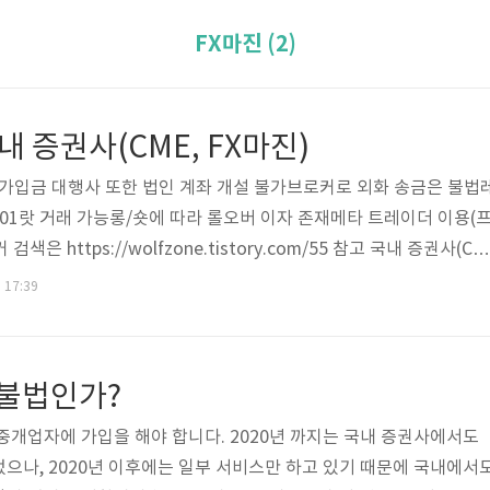
FX마진 (2)
국내 증권사(CME, FX마진)
불가입금 대행사 또한 법인 계좌 개설 불가브로커로 외화 송금은 불법
0.01랏 거래 가능롱/숏에 따라 롤오버 이자 존재메타 트레이더 이용(
은 https://wolfzone.tistory.com/55 참고 국내 증권사(CM
공선물 거래량 적음선물이기 때문에 계약 분할이 불가함미니/마이크로
. 17:39
자는 환율에 적용(포함)되어 있음 국내 증권사(FX 마진)레버리지 1
요(1랏에 약 1300만원)최소 1랏 단위 거래만 가능(분할 불가)일부 통
버 이자 존재일본의 증권사인 머니파트너스(*.M) 또는 SBI(*.S) 경
 불법인가?
중개업자에 가입을 해야 합니다. 2020년 까지는 국내 증권사에서도
으나, 2020년 이후에는 일부 서비스만 하고 있기 때문에 국내에서