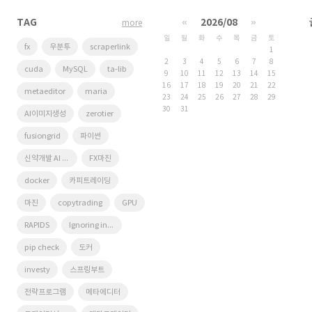
TAG
«
2026/08
»
more
일
월
화
수
목
금
토
fx
우분투
scraperlink
1
2
3
4
5
6
7
8
cuda
MySQL
ta-lib
9
10
11
12
13
14
15
16
17
18
19
20
21
22
metaeditor
maria
23
24
25
26
27
28
29
30
31
AI이미지생성
zerotier
fusiongrid
파이썬
신약개발 AI 경진대회
FX마진
docker
카피트레이딩
마진
copytrading
GPU
RAPIDS
Ignoring invalid distribution
pip check
도커
investy
스프링부트
전략프로그램
메타에디터