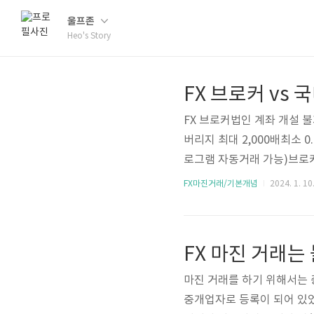
울프존
Heo's Story
FX 브로커 vs 
FX 브로커법인 계좌 개설 
버리지 최대 2,000배최소 
로그램 자동거래 가능)브로커 검색
E)해외선물(CME)로 제
FX마진거래/기본개념
2024. 1. 10
일부 통화에만 제공롤오버 이
배 적용증거금 10,000$ 필
화쌍만 제공롱/숏에 따라 롤오
FX 마진 거래는
유HTS..
마진 거래를 하기 위해서는 
중개업자로 등록이 되어 있었