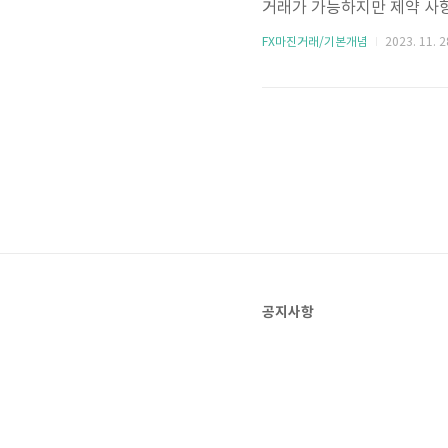
거래가 가능하지만 제약 사항
용하려면 해외 중개업자에 
FX마진거래/기본개념
2023. 11. 2
않고 해외에 직접 송금 처리
작기 때문에 감시가 되지 않
있지만 중개업자들이 법 해
공지사항