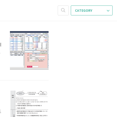
CATEGORY
레
프
도
0
도