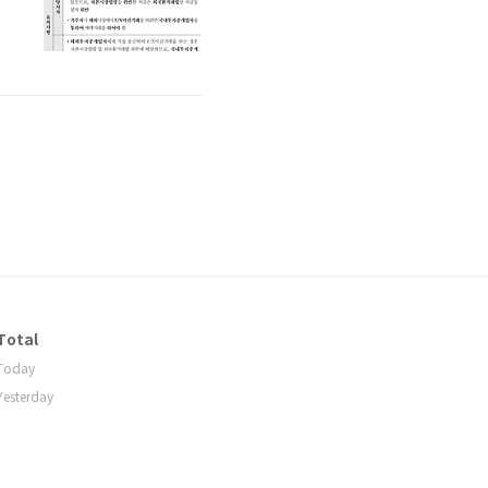
가
도
Total
Today
Yesterday