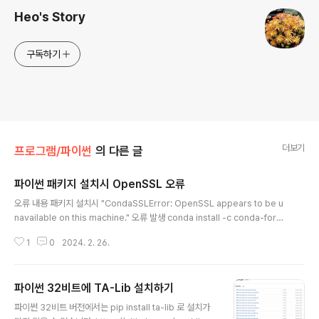
Heo's Story
구독하기
더보기
프로그램/파이썬
의 다른 글
파이썬 패키지 설치시 OpenSSL 오류
글 내용
오류 내용 패키지 설치시 "CondaSSLError: OpenSSL appears to be u
navailable on this machine." 오류 발생 conda install -c conda-forge
ta-lib Collecting package metadata (current_repodata.json): faile
1
0
2024. 2. 26.
d CondaSSLError: OpenSSL appears to be unavailable on this m
achine. OpenSSL is required to download and install packages. E
xception: HTTPSConnectionPool(host='conda.anaconda.org', po
파이썬 32비트에 TA-Lib 설치하기
rt=443): Max retries exceeded with..
글 내용
파이썬 32비트 버전에서는 pip install ta-lib 로 설치가