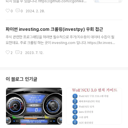
되지 않을 수 있습니다. https://github.com/cgohlke/t
alib-build/releases 에서 파일을 받은 후 아래 명령어
0
0
2024. 2. 28.
로 설치 할수 있습니다. ※ 목록이 다 표시되지 않을수 있으
니 하단의 "show all" 보이면 클릭 하세요. cp39, cp311
: 파이썬 버전 win32 or win_amd64 : 파이썬이 32bit
파이썬 investing.com 크롤링(investpy) 우회 접근
용 이면 win32, 64bit 용이면 win_amd64 설치는 파이
글 내용
썬 버전에 따라 다음과 같은 방식으로 설치하세요. pip ins
주식 관련한 프로그래밍을 하려면 필수적으로 주가/지수등의 데이터 수집이 필
tall TA_Lib-0.4.28-cp39-cp39-win32.whl
요한데요. 주로 크롤링 하는 곳이 investing.com 입니다. https://kr.investi
ng.com/?ref=www 주식시장 시세와 금융뉴스 - Investing.com 인베스팅
2
2
2023. 7. 12.
닷컴(Investing.com)은 실시간 시세, 포트폴리오, 챠트, 최신 금융 뉴스, 실시
간 주식시장 데이터를 무료로 제공하고 있습니다. 투자자들이 포트폴리오에 담
은 종목 관련 뉴스와 글로벌 경 kr.investing.com 다음은 크롤링을 하기 위한
파이썬 라이브러리 입니다. 그러나 2022년 10월경 부터 인증 강화로 인해 아
래 라이브러리로 접근시 403 오류가 발생합니다.(해결책은 아래에...) https://
이 블로그 인기글
github.com/alvaro..