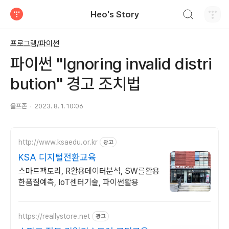
검색하기
Heo's Story
티스토리
프로그램/파이썬
파이썬 "Ignoring invalid distri
bution" 경고 조치법
울프존
2023. 8. 1. 10:06
http://www.ksaedu.or.kr
광고
KSA 디지털전환교육
스마트팩토리, R활용데이터분석, SW를활용
한품질예측, IoT센터기술, 파이썬활용
https://reallystore.net
광고