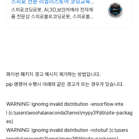
스피로 전문 리얼리스토어 코딩교육을
쉽고 재밌게
스피로코딩로봇, AI,3D,보안카메라 전자제
품 전문샵 스피로볼트코딩로봇, 스피로볼트
파워팩, 스피로미니등 스피로 전문몰
파이썬 패키지 경고 메시지 제거하는 방법입니다.
pip 명령어 수행시 아래와 같은 경고가 뜨는 경우가 있습니다.
WARNING: Ignoring invalid distribution -ensorflow-inte
l (c:\users\wooha\anaconda3\envs\mypy39\lib\site-packag
es)
WARNING: Ignoring invalid distribution -rotobuf (c:\users
\wooha\anaconda3\envs\mypy39\lib\site-packages)