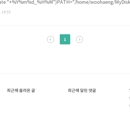
te "+%Y%m%d_%H%M")PATH="/home/woohaeng/MyDisk/
IME}#/bin/mv ${PATH}*.sql "/media/vf-db/Seagate Backu
. 19:55
E}/usr/bin/mysqldump ..
1
최근에 올라온 글
최근에 달린 댓글