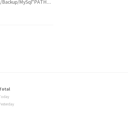
Backup/MySql"PATHTI
p Plus Drive/DB백업"cd
Total
Today
Yesterday