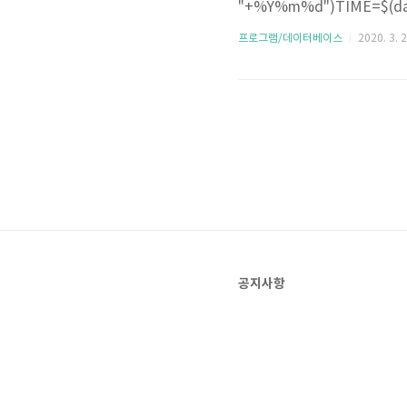
"+%Y%m%d")TIME=$(da
ME=${PATH}/${DATE}/${T
프로그램/데이터베이스
2020. 3. 2
${PATH}/bin/mkdir ${DAT
공지사항