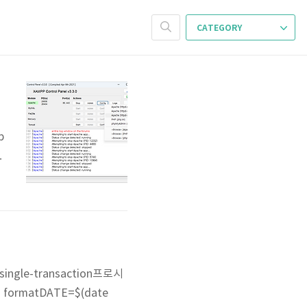
CATEGORY
p
e
i
gle-transaction프로시
m formatDATE=$(date