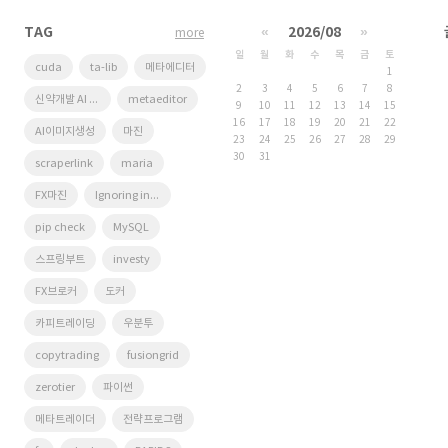
TAG
«
2026/08
»
more
일
월
화
수
목
금
토
cuda
ta-lib
메타에디터
1
2
3
4
5
6
7
8
신약개발 AI 경진대회
metaeditor
9
10
11
12
13
14
15
16
17
18
19
20
21
22
AI이미지생성
마진
23
24
25
26
27
28
29
30
31
scraperlink
maria
FX마진
Ignoring invalid distribution
pip check
MySQL
스프링부트
investy
FX브로커
도커
카피트레이딩
우분투
copytrading
fusiongrid
zerotier
파이썬
메타트레이더
전략프로그램