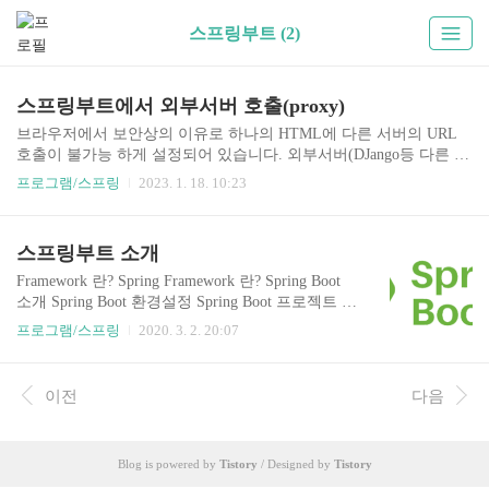
스프링부트 (2)
스프링부트에서 외부서버 호출(proxy)
브라우저에서 보안상의 이유로 하나의 HTML에 다른 서버의 URL
호출이 불가능 하게 설정되어 있습니다. 외부서버(DJango등 다른 종
류의 서버도 가능) 호출이 필요할 때 경로에 "proxy" 를 삽입하면 해
프로그램/스프링
2023. 1. 18. 10:23
당 application.properties 에 정의한 서버로 전환시켜 주는 기능입니
다. http://localhost:8080/prediction/proxy/AAA​ -> http://165.246.xxx.xx
x:8000/AAA​ 이 기능의 문제점은 외부서버에서 받은 내용(JSon) 등이
스프링부트 소개
다시 재가공 되면서 length 가 틀어지는 문제가 있을 수 있습니다. 특
히 DJango 등 JSon 처리 방식이 스프링부트와 다를때 문제가 발생하
Framework 란? Spring Framework 란? Spring Boot
는 것으로, 재가공 하는 기능을 막는 방법은 아직 찾지 못하였으나..
소개 Spring Boot 환경설정 Spring Boot 프로젝트 생
성 Spring Boot 프로젝트 실행 Spring Boot 빌드 및
프로그램/스프링
2020. 3. 2. 20:07
배포 Spring Boot 웹(MVC) Spring Boot 배치 Spring
Boot 폴더 구성 Spring Boot 의 다양한 구성
이전
다음
Blog is powered by
Tistory
/ Designed by
Tistory