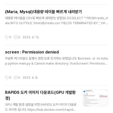
정생성 및 로그인 별도 계정을 생성하고 로그인 합니다.(※
주의 : 기존 환경에 영향이 없도록 하기 위함으로 필요없는
(Maria, Mysql)대용량 테이블 빠르게 내려받기
경우 스킵하세요.) 기본 하드에 공간이 없을때는 --home
글 내용
대용량 테이블을 CSV로 빠르게 내려받는 방법입니다.SELECT * FROM redis_d
옵션을 주어 별도 하드에 홈 디렉토리를 지정할 수 있습니
ata INTO OUTFILE '/mnt/db/redis.csv' FIELDS TERMINATED BY ',' OPT
다. sudo adduser diffusion (--home /mnt/disk/fut
IONALLY ENCLOSED BY '"' LINES TERMINATED BY '\n'; 만약 파일 쓰기 권
ure) sudo su - diffusion 2. 아나콘다 설치 파이썬 구동
한이 없다고 나오면 아래와 같이 my.cnf에 경로를 등록해 주고 작업하면 됩니다.su
을 위해 아나콘다를 설치합니다. ※ 주의 : 설치 완료 후 재
작성시간
0
0
2023. 4. 13.
do vi /etc/mysql/my.cnf[mysqld] secure_file_priv=/mnt/db/file 설정 확
로그인 해야 파..
인:SELECT @@secure_file_priv; MySQL, Maria DB 백업 쉘 스크립트아래
와 같이 쉘 스크립트를 만들어서 crontab 에 등록하여 자동 백업할 수 있다. 무결..
screen : Permission denied
글 내용
우분투 백그라운드 실행시 권한 오류 조치하는 방법입니다. $screen -d -m nohu
p python main.py & Cannot make directory '/run/screen': Permission
denied 아래와 같이 폴더를 만들고 권한을 설정한후 export 해줍니다. 재부팅시
적용하려면 .bashrc 에 export 부분을 넣어주세요. mkdir ~/.screen chmod 7
작성시간
0
0
2023. 4. 8.
00 ~/.screen export SCREENDIR=$HOME/.screen
RAPIDS 도커 이미지 다운로드(GPU 개발환
경)
글 내용
GPU 개발 환경 설정을 위한 RAPIDS 도커 이미지 다운로
드 사이트 입니다. https://hub.docker.com/r/rapidsa