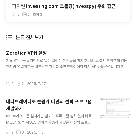
파이썬 investing.com 크롤링(investpy) 우회 접근
2
2
조회
3
분류 전체보기
주요 글 목록
Zerotier VPN 설정
글 내용
ZeroTier는 물리적으로 멀리 떨어진 장치들을 마치 하나의 로컬 네트워크에 있는
것처럼 연결해주는 네트워크 가상화 소프트웨어이자 메시 VPN 솔루션입니다.가상
네트워크 생성: 사용자는 ZeroTier Central 웹 대시보드에서 고유한 ID를 가진 가
상 네트워크를 생성합니다.클라이언트 설치 및 가입: 연결하려는 모든 장치(PC, 서
작성시간
0
2
2025. 7. 17.
버, NAS, 모바일 등)에 ZeroTier 클라이언트를 설치하고, 해당 가상 네트워크 ID
를 사용하여 가입합니다.가상 IP 할당: ZeroTier는 각 가입 장치에 가상 네트워크
내에서 유효한 사설 IP 주소를 할당하며, 이는 마치 가상 이더넷 어댑터처럼 작동합
메타트레이더로 손쉽게 나만의 전략 프로그램
니다.P2P(Peer-to-Peer) 연결: 장치들은 중앙 서버를 거치지 않고 서로 직접 암
개발하기
호화된 터널을 구축하..
글 내용
메타트레이더를 설치하면 별도의 프로그램 설치 없이 바로
MQL4 또는 MQL5 언어를 사용하여 맞춤형 전략 프로그
램을 개발할 수 있습니다. C++ 기반의 MQL 언어는 외환
작성시간
2
0
2025. 1. 8.
거래에 특화된 함수들을 제공하여 개발을 더욱 용이하게