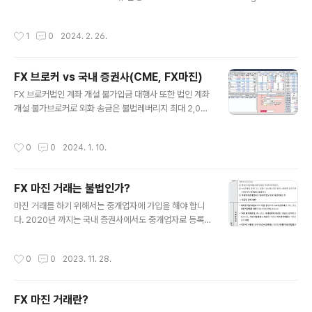
ollecting package metadata (current_repodata.json): failed CondaSS
LError: OpenSSL appears to be unavailable on this machine. OpenSS
작성시간
1
0
2024. 2. 26.
L is required to download and install packages. Exception: HTTPSCo
nnectionPool(host='conda.anaconda.org', port=443): Max retries ex
ceeded with..
FX 브로커 vs 국내 증권사(CME, FX마진)
글 내용
FX 브로커법인 계좌 개설 불가입금 대행사 또한 법인 계좌
개설 불가브로커로 외화 송금은 불법레버리지 최대 2,000
배최소 0.01랏 거래 가능롱/숏에 따라 롤오버 이자 존재메
타 트레이더 이용(프로그램 자동거래 가능)브로커 검색
작성시간
0
0
2024. 1. 10.
은 https://wolfzone.tistory.com/55 참고 국내 증권
사(CME)해외선물(CME)로 제공선물 거래량 적음선물이
기 때문에 계약 분할이 불가함미니/마이크로도 일부 통화
FX 마진 거래는 불법인가?
에만 제공롤오버 이자는 환율에 적용(포함)되어 있음 국내
글 내용
증권사(FX 마진)레버리지 10배 적용증거금 10,000$ 필
마진 거래를 하기 위해서는 중개업자에 가입을 해야 합니
요(1랏에 약 1300만원)최소 1랏 단위 거래만 가능(분할 불
다. 2020년 까지는 국내 증권사에서도 중개업자로 등록이
가)일부 통화쌍만 제공롱/숏에 따라 롤오버 이자 존재일본
되어 있었으나, 2020년 이후에는 일부 서비스만 하고 있
의 증권사인 머니파트너스(*.M) 또는 SBI(*.S) 경유HTS..
기 때문에 국내에서도 거래가 가능하지만 제약 사항이 많
작성시간
0
0
2023. 11. 28.
이 존재합니다.(FX브로커 vs 국내증권사 비교) 모든 기능
을 사용하려면 해외 중개업자에 가입을 해서 거래를 해야
하는데 아래와 같이 증권사나 은행을 통하지 않고 해외에
FX 마진 거래란?
직접 송금 처리하는 것은 불법으로 규정하고 있습니다. 다
글 내용