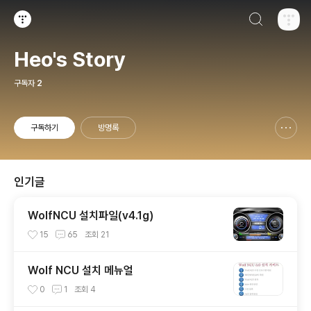
검색하기
티스토리
Heo's Story
구독자
2
구독하기
방명록
신고하기 레이어
열기
인기글
WolfNCU 설치파일(v4.1g)
15
65
조회
21
Wolf NCU 설치 메뉴얼
0
1
조회
4