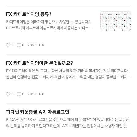
합니다. 1. 개발에 필요한 기술MQL4, MQL5: 메타트레
이더에서 제공하는 전용 프로그래밍 언어입니다. C++ 문
FX 카피트레이딩 종류?
법을 기반으로 하며, 외환 거래에 필요한 다양한 함수와 클
글 내용
카피트레이딩은 여러가지 방법으로 사용할 수 있습니다.1.
래스를 제공합니다.C++ 기본: MQL 언어를 배우기 위해
FX 브로커의 카피트레이딩브로커에서 제공하는 카피트레
서는 C++의 기본적인 문법과 개념을 이해하는 것이 좋습
이딩 기능을 이용하는 방법으로, 브로커에 계좌를 개설하
니다.FX 관련 함수: MQL 언어를 이용하여 차트 분석, 주
고 전략가를 선택하여 투자하는 방법으로 사용 방법이 쉽
문 실행, 계좌 정보 조회 등 다양한 기능을 구현할 수 있습
작성시간
0
0
2025. 1. 8.
습니다. https://social.xm.com/2. FX 시그널 카피FX
니다.2. 개발 가능한 프로그램 종류인디케이터: 차트에 표
메타트레이더 프로그램을 직접 설치하여 운영하는 방식으
시되는 기술적 지표를..
로, 설정 및 사용 방법이 다소 어려울 수 있습니다.MQL 사
FX 카피트레이딩이란 무엇일까요?
이트 에서 시그널을 구독하여야 합니다. https://www.m
글 내용
ql5.com/en/signals 3. 전략 프로그램 구매카피트레이
FX 카피트레이딩은 말 그대로 다른 사람의 외환 거래를 복사하는 것을 의미합니다.
딩이 아니고 전략 프로그램을 직접 구매하여 운영하는 방
간단히 설명하면,전문 트레이더: 외환 시장에서 수익을 내는 경험이 풍부한 트레이더
법입니다. MQL 사이트나 각종 사이트에서 무료, 유료 프
입니다.따라하는 투자자: 전문 트레이더의 거래를 복사하여 자신도 같은 투자를 하는
로그램을 구매하여 사용할 수 있습니다.전략 프로그램을
사람입니다.전문 트레이더가 어떤 외환 쌍을 사고팔면, 따라하는 투자자의 계좌에서
작성시간
0
0
2025. 1. 8.
구동하기 위해서..
도 동일한 거래가 이루어지는 것이죠.카피트레이딩의 장점전문가의 노하우 활용: 복
잡한 시장 분석이나 전략 수립 없이 전문 트레이더의 노하우를 활용할 수 있습니다.
시간 절약: 직접 시장을 분석하고 매매할 시간이 부족한 사람들에게 효과적입니다.다
파이썬 키움증권 API 자동로그인
양한 전략 경험: 여러 전문 트레이더를 따라하며 다양한 투자 전략을 경험할 수 있습
글 내용
니다.카피트레이딩의 단점수익률 보장 없음: 전문 트레이더라도 손실을 ..
키움증권 API 사용시 로그인을 수동으로 해야 되는 불편함이 있습니다.이는 보안상
의 문제를 방지하기 위한다고 하는데, API로 개발하는 입장에서는 사용자 개입 없이
자동으로 거래되는 시스템을 만들려고 하는 목적도 있기 때문에 수동 로그인은 참 불