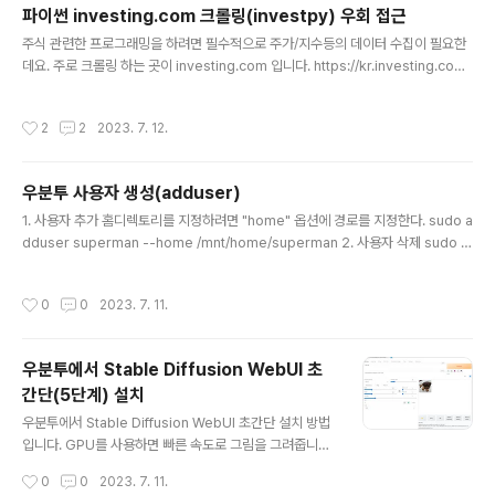
파이썬 investing.com 크롤링(investpy) 우회 접근
글 내용
주식 관련한 프로그래밍을 하려면 필수적으로 주가/지수등의 데이터 수집이 필요한
데요. 주로 크롤링 하는 곳이 investing.com 입니다. https://kr.investing.co
m/?ref=www 주식시장 시세와 금융뉴스 - Investing.com 인베스팅닷컴(Inves
ting.com)은 실시간 시세, 포트폴리오, 챠트, 최신 금융 뉴스, 실시간 주식시장 데이
작성시간
2
2
2023. 7. 12.
터를 무료로 제공하고 있습니다. 투자자들이 포트폴리오에 담은 종목 관련 뉴스와 글
로벌 경 kr.investing.com 다음은 크롤링을 하기 위한 파이썬 라이브러리 입니다.
그러나 2022년 10월경 부터 인증 강화로 인해 아래 라이브러리로 접근시 403 오
우분투 사용자 생성(adduser)
류가 발생합니다.(해결책은 아래에...) https://github.com/alvaro..
글 내용
1. 사용자 추가 홈디렉토리를 지정하려면 "home" 옵션에 경로를 지정한다. sudo a
dduser superman --home /mnt/home/superman 2. 사용자 삭제 sudo d
eluser superman ※ useradd 는 계정만 생성하는 기능입니다.
작성시간
0
0
2023. 7. 11.
우분투에서 Stable Diffusion WebUI 초
간단(5단계) 설치
글 내용
우분투에서 Stable Diffusion WebUI 초간단 설치 방법
입니다. GPU를 사용하면 빠른 속도로 그림을 그려줍니다
만 우선 구동하는 방법만 간단하게 알아봅시다. 계정 생성
작성시간
0
0
2023. 7. 11.
▶ 아나콘다 설치 ▶ 소스 다운로드 ▶ 실행 ▶ 테스트 1. 계