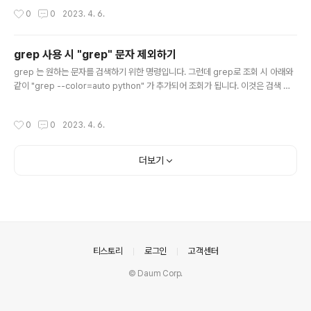
i/rapidsai-nightly Docker hub.docker.com 최신
작성시간
0
0
2023. 4. 6.
버전을 사용하기 위해서는 빨간 박스 표시한 버튼을 클릭
하거나 내용을 복사해서 터미널에 넣어서 실행하면 이미지
를 다운로드 받습니다. 이렇게 설치할 경우 명확한 버전을
grep 사용 시 "grep" 문자 제외하기
확인할 수 없으므로 새로 설치하거나 다른 서버에 동일하
글 내용
grep 는 원하는 문자를 검색하기 위한 명령입니다. 그런데 grep로 조회 시 아래와
게 설치하고 싶어도 할 수 없게 됩니다. 버전을 명확히 지정
같이 "grep --color=auto python" 가 추가되어 조회가 됩니다. 이것은 검색 결
하거나, 또는 내가 원하는 종류의 버전으로 설치하고 싶다
과에서 검색어에 색을 표시하기 위한 기능으로 자동 추가 됩니다. $ ps -ef |grep
면 "Tags" 부분을 클릭해서 찾을 수 있습니다.. 정렬 또는
python future 851 518 99 14:24 ? 03:55:44 python main_single_proc.
원하는 단어를 입력하여 검색하고, 목록에서 찾아서 사용
작성시간
0
0
2023. 4. 6.
py future 864 518 98 14:24 ? 03:55:37 python main_single_proc.py f
하시면 됩니다. CUDA 버전, 우분투 버전..
uture 876 518 98 14:24 ? 03:55:35 python main_single_proc.py futur
e 889 518 98 14:24 ? 03:55:23 python main_sing..
더보기
의안내
티스토리
로그인
고객센터
© Daum Corp.