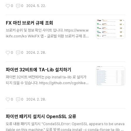
편한 사항입니다. 그래서 자동 로그인 기능을 만들었습니다.아이디와 비밀번호를 소
작성시간
0
0
2024. 5. 22.
스에 심어야 하기 때문에, 키움에서 자동 로그인을 지원하는 것보다 더 보안이 취약
해 진다는 문제는 있습니다. 비밀번호를 암호화 하는 등의 추가 노력이 필요합니
다. 아래 소스중 자신의 화면 크기에 따라 로그인 창의 입력란 좌표를 확인하여 수정
FX 마진 브로커 규제 조회
해 주어야 합니다.pyautogui.moveTo(1335, 685)pyautogui.moveTo(125
글 내용
0, 650)파이참에서 디버그 모드, 일반 모드..
브로커 순위 및 정보 확인 사이트 입니다. https://www.w
ikifx.com/ko WikiFX 앱 - 글로벌 외환 브로커 규제 조
회 APP 크롬 확장 프로그램 글로벌 외환 브로커 규제 문의
외환 브로커 웹사이트를 탐색하고 합법적 및 사기 브로커
작성시간
0
0
2024. 2. 28.
를 정확하게 식별합니다. www.wikifx.com 브로커를 개
설하기 전에 안전한 브로커 인지 확인해 보고 가입하세요.
사기를 당하지 않으려면 브로커의 점수 및 감독관 존재 여
파이썬 32비트에 TA-Lib 설치하기
부를 꼭 확인하세요. 점수가 낮은 브로커의 경우 출금이 안
글 내용
되는 등의 사기를 당할 수 있습니다.
파이썬 32비트 버전에서는 pip install ta-lib 로 설치가
되지 않을 수 있습니다. https://github.com/cgohlke/t
alib-build/releases 에서 파일을 받은 후 아래 명령어
로 설치 할수 있습니다. ※ 목록이 다 표시되지 않을수 있으
작성시간
0
0
2024. 2. 28.
니 하단의 "show all" 보이면 클릭 하세요. cp39, cp311
: 파이썬 버전 win32 or win_amd64 : 파이썬이 32bit
용 이면 win32, 64bit 용이면 win_amd64 설치는 파이
파이썬 패키지 설치시 OpenSSL 오류
썬 버전에 따라 다음과 같은 방식으로 설치하세요. pip ins
글 내용
tall TA_Lib-0.4.28-cp39-cp39-win32.whl
오류 내용 패키지 설치시 "CondaSSLError: OpenSSL appears to be unava
ilable on this machine." 오류 발생 conda install -c conda-forge ta-lib C