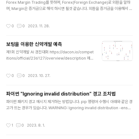
만, 개인인 경우에는 규모가 작기 때문에 감시가 되지 않는
Forex Margin Trading를 뜻하며, Forex(Foreign Exchange)로 외환을 말하
다고 생각 하시면 될것 같습니다. 개인은 불법이 아니라고
며, Margin은 증거금으로 해석 하시면 될것 같습니다. 외환을 증거금을 이용해서 거
하는곳도 있지만 중개업자들이 법 해석을 유리하게 해석한
래하는 방식으로, 통화쌍의 차익을 이용해서 수익을 내는 구조입니다. 레버리지는 브
경우라고 생각 하십시오.
로커에 따라 다르며, 보통 증거금의 25배 ~ 2000배의 레버리지 거래가 가능합니
작성시간
0
0
2023. 11. 28.
다. 선물 거래와 유사하게 long, short 주문을 할 수가 있습니다. 통화쌍은 EUR/US
D, AUD/USD, EUR/CAD 등과 같이 통화가 두개씩 묶여 있는 구조입니다. USD/K
RW는 원화로 미국달러를 구매한다고 보시면 됩니다만 USD/KRW는 거래량이 적
보팅을 이용한 신약개발 예측
기 때문에 마진 거래에는 등록되어 있지 않습니다. USD/KRW(원/달러) 거래를 하려
글 내용
면 증권..
제1회 신약개발 AI 경진대회 https://dacon.io/compet
itions/official/236127/overview/description 제1
회 신약개발 AI 경진대회 - DACON 분석시각화 대회 코
드 공유 게시물은 내용 확인 후 좋아요(투표) 가능합니다.
작성시간
0
0
2023. 10. 27.
dacon.io 20여가지 다양한 모델을 대상으로 성능을 평가
했으며, 이중에서 성능이 우수한 모델을 선정하였습니다.
모델의 하이퍼 파라메터를 찾기위해 hyperopt 라이브러
파이썬 "Ignoring invalid distribution" 경고 조치법
리를 이용하여 최적화 수행 결과를 DB에 저장하셨습니다.
글 내용
DB에 저장된 결과에서 최적값을 추출하여 학습을 진행하
파이썬 패키지 경고 메시지 제거하는 방법입니다. pip 명령어 수행시 아래와 같은 경
고, 5개 모델의 결과를 다시한번 Voting Regressor를
고가 뜨는 경우가 있습니다. WARNING: Ignoring invalid distribution -ensor
이용하여 통합 하였습니다. 사용 모델 : RF, GB, LightGB
flow-intel (c:\users\wooha\anaconda3\envs\mypy39\lib\site-packag
M, HGB, EXTR..
es) WARNING: Ignoring invalid distribution -rotobuf (c:\users\wooha\a
작성시간
1
0
2023. 8. 1.
naconda3\envs\mypy39\lib\site-packages) 파이썬 패키지 삭제시 비정상
처리된 경우에 뜨는 문구입니다. C:\Users\***\anaconda3\envs\myPy39\Li
b\site-packages 폴더에 보면 "~"로 시작하는 폴더가 있는데 모두 삭제..