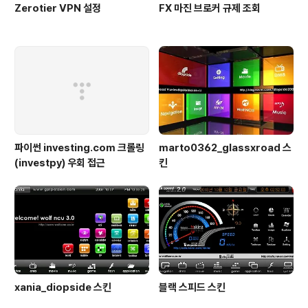
Zerotier VPN 설정
FX 마진 브로커 규제 조회
파이썬 investing.com 크롤링
marto0362_glassxroad 스
(investpy) 우회 접근
킨
xania_diopside 스킨
블랙 스피드 스킨