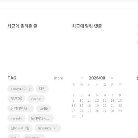
최근에 올라온 글
최근에 달린 댓글
TAG
«
2026/08
»
more
일
월
화
수
목
금
토
copytrading
마진
1
2
3
4
5
6
7
8
RAPIDS
docker
9
10
11
12
13
14
15
16
17
18
19
20
21
22
신약개발 AI 경진대회
ta-lib
23
24
25
26
27
28
29
30
31
investy
트레이딩시그널
전략프로그램
Ignoring invalid distribution