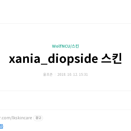
WolfNCU/스킨
xania_diopside 스킨
울프존
2018. 10. 12. 15:31
r.com/lkskincare
광고
플