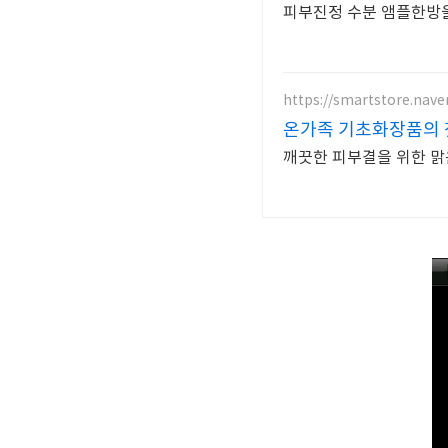
피부진정 수분 앰플한방울
https://smartstore.nave
온가족 기초화장품의 
깨끗한 피부결을 위한 맑