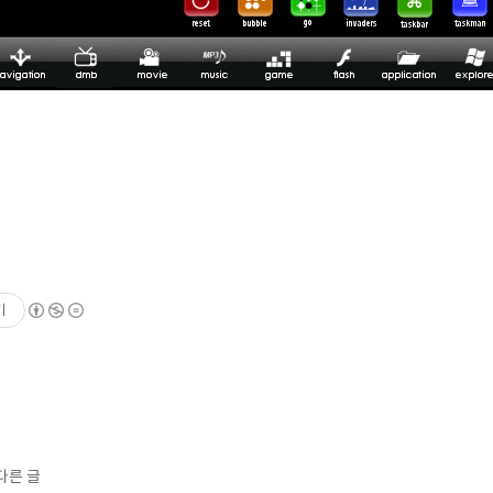
기
다른 글