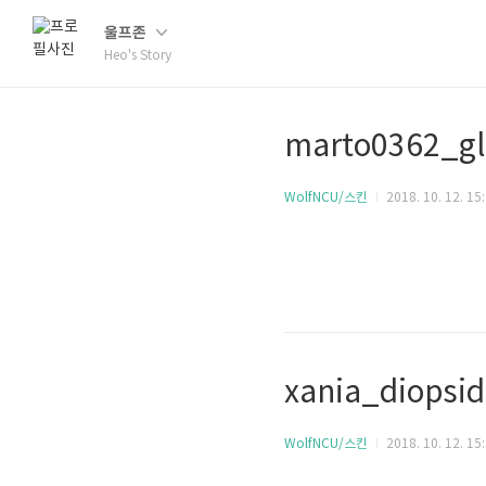
울프존
Heo's Story
marto0362_g
WolfNCU/스킨
2018. 10. 12. 15
xania_diopsi
WolfNCU/스킨
2018. 10. 12. 15