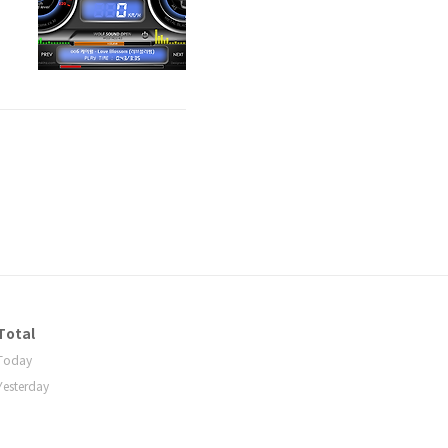
Total
Today
Yesterday