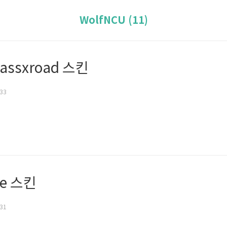
WolfNCU (11)
lassxroad 스킨
:33
de 스킨
:31